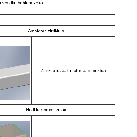
en ditu habiaratzeko.
Amaieran zirrikitua
Zirrikitu luzeak muturrean moztea
Hodi karratuan zuloa