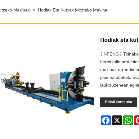
itzeko Makinak
>
Hodiak Eta Kutxak Mozteko Makina
Hodiak eta ku
JINFENG® Txinako t
hornitzaile profesi
makinak errendimen
plasma ebaketa edo 
laukizuzenean egit
Bidali kontsulta
Facebook
X
Wh