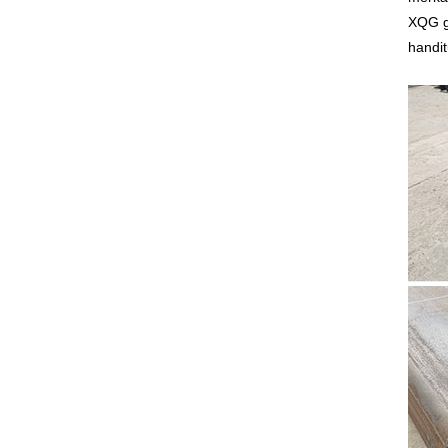
XQG g
handit