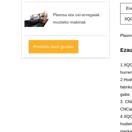
Er
Plamsa eta oxi-erregaiak
XQG
mozteko makinak
Plasm
Produktu berri guztiak
Ezau
1.XQ
hurre
2.Hodi
fabrik
gabe.
3. CN
CNCak 
4.XQG
hodiet
merkat