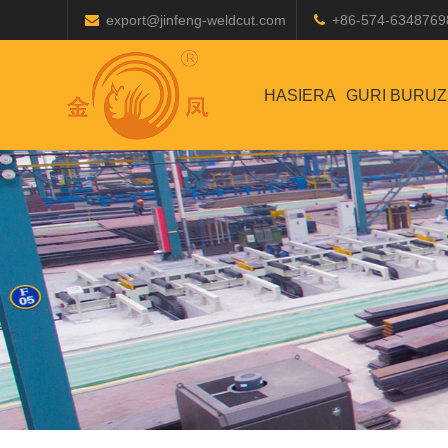
export@jinfeng-weldcut.com
+86-574-6348769
HASIERA
GURI BURUZ