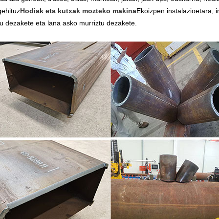
ehituz
Hodiak eta kutxak mozteko makina
Ekoizpen instalazioetara, 
u dezakete eta lana asko murriztu dezakete.