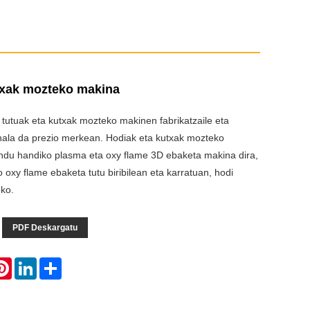
txak mozteko makina
utuak eta kutxak mozteko makinen fabrikatzaile eta
onala da prezio merkean. Hodiak eta kutxak mozteko
du handiko plasma eta oxy flame 3D ebaketa makina dira,
oxy flame ebaketa tutu biribilean eta karratuan, hodi
eko.
PDF Deskargatu
atsApp
Pinterest
LinkedIn
Share