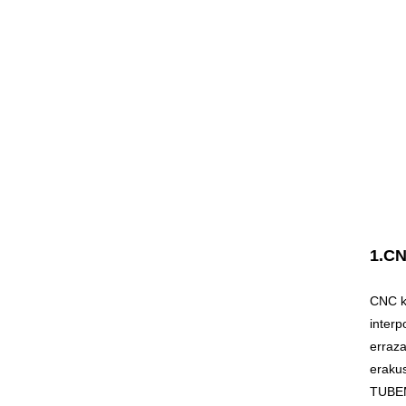
1.CN
CNC ko
interp
erraz
erakus
TUBEM