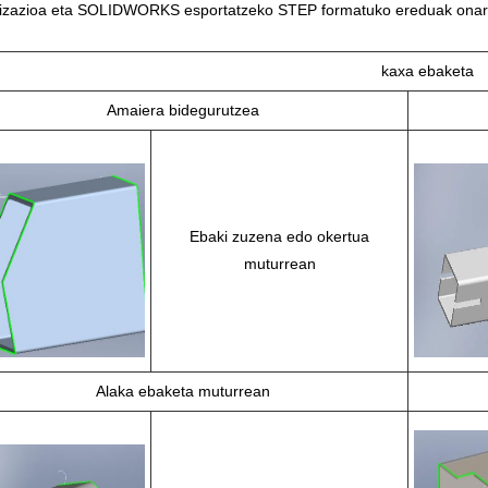
izazioa eta SOLIDWORKS esportatzeko STEP formatuko ereduak onartz
kaxa ebaketa
Amaiera bidegurutzea
Ebaki zuzena edo okertua
muturrean
Alaka ebaketa muturrean