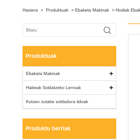
Hasiera
>
Produktuak
>
Ebaketa Makinak
>
Hodiak Ebak
Produktuak
Ebaketa Makinak
Habeak Soldatzeko Lerroak
Kutxen zutabe soldadura ildoak
Produktu berriak