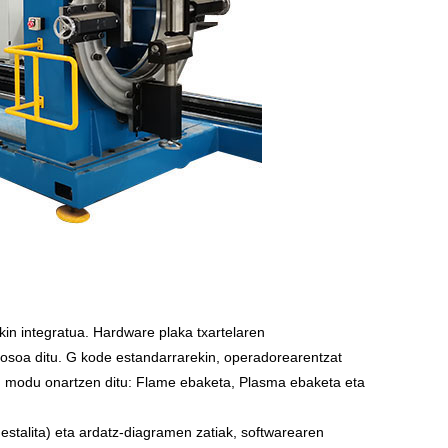
ekin integratua. Hardware plaka txartelaren
rosoa ditu. G kode estandarrarekin, operadorearentzat
u modu onartzen ditu: Flame ebaketa, Plasma ebaketa eta
alita) eta ardatz-diagramen zatiak, softwarearen