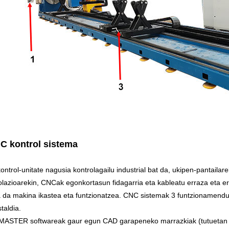
C kontrol sistema
ntrol-unitate nagusia kontrolagailu industrial bat da, ukipen-pantailar
olazioarekin, CNCak egonkortasun fidagarria eta kableatu erraza eta e
a da makina ikastea eta funtzionatzea. CNC sistemak 3 funtzionamend
taldia.
ASTER softwareak gaur egun CAD garapeneko marrazkiak (tutuetan est