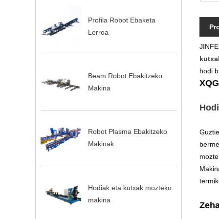
Profila Robot Ebaketa
Pr
Lerroa
JINFEN
kutxa
hodi b
Beam Robot Ebakitzeko
XQG
Makina
Hodi
Robot Plasma Ebakitzeko
Guztie
Makinak
bermea
mozte
Makin
termik
Hodiak eta kutxak mozteko
makina
Zeha