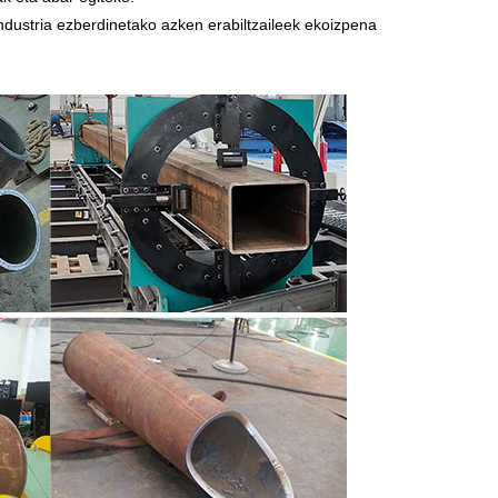
industria ezberdinetako azken erabiltzaileek ekoizpena