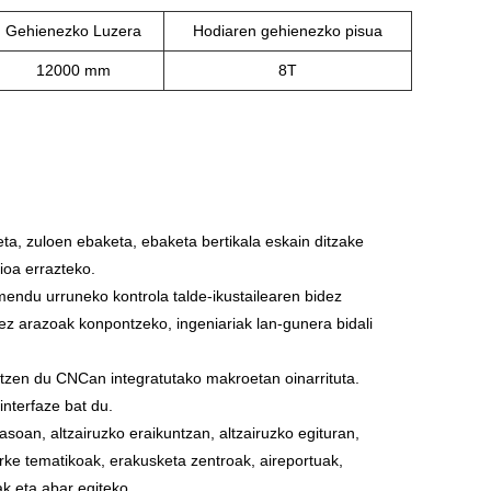
Gehienezko Luzera
Hodiaren gehienezko pisua
12000 mm
8T
eta, zuloen ebaketa, ebaketa bertikala eskain ditzake
oa errazteko.
endu urruneko kontrola talde-ikustailearen bidez
dez arazoak konpontzeko, ingeniariak lan-gunera bidali
tzen du CNCan integratutako makroetan oinarrituta.
interfaze bat du.
sasoan, altzairuzko eraikuntzan, altzairuzko egituran,
ke tematikoak, erakusketa zentroak, aireportuak,
ak eta abar egiteko.