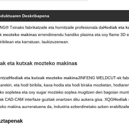
oduktuaren Deskribapena
G® Txinako fabrikatzaile eta hornitzaile profesionala da
Hodiak eta 
k mozteko makina
s errendimendu handiko plasma eta oxy flame 3D e
iribilean eta karratuan, laukizuzenean.
ak eta kutxak mozteko makina
s
ntzat
Hodiak eta kutxak mozteko makina
JINFENG WELDCUT-ek fabrika
rekin, eta hodi biribila, kaxa-hodia eta hodi biraka mozketan, hodiare
ko sopletea eta oxy sugar mozteko soplea mugitzen den bagoian munta
ak CAD-CAM interfaze guztiak onartzen ditu aukera gisa. XQG
Hodiak 
oko makina aurreratuena da, industria ezberdinetako azken erabiltzail
ztapenak