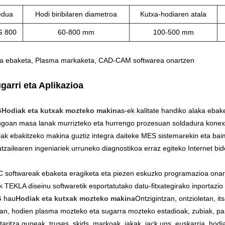
edua
Hodi biribilaren diametroa
Kutxa-hodiaren atala
 800
60-800 mm
100-500 mm
a ebaketa, Plasma markaketa, CAD-CAM softwarea onartzen
garri eta Aplikazioa
G
Hodiak eta kutxak mozteko makina
s-ek kalitate handiko alaka ebak
ngoan masa lanak murrizteko eta hurrengo prozesuan soldadura konexi
ak ebakitzeko makina guztiz integra daiteke MES sistemarekin eta baim
atzailearen ingeniariek urruneko diagnostikoa erraz egiteko Internet bi
C softwareak ebaketa eragiketa eta piezen eskuzko programazioa onar
TEKLA diseinu softwaretik esportatutako datu-fitxategirako inportazio 
 hau
Hodiak eta kutxak mozteko makina
Ontzigintzan, ontzioletan, it
an, hodien plasma mozteko eta sugarra mozteko estadioak, zubiak, par
aritza guneak, truses, skids, markoak, jakak, jack ups, euskarria, hodi