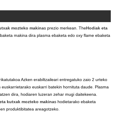
kutxak mozteko makina
s prezio merkean. The
Hodiak eta
baketa makina dira plasma ebaketa edo oxy flame ebaketa
tutakoa Azken erabiltzaileari entregatuko zaio 2 urteko
n euskarrietarako euskarri batekin hornituta daude. Plasma
tzen dira, hodiaren luzeran zehar mugi daitekeena.
eta kutxak mozteko makina
s hodietarako ebaketa
een produktibitatea areagotzeko.