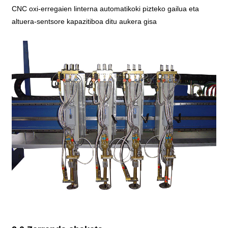
CNC oxi-erregaien linterna automatikoki pizteko gailua eta
altuera-sentsore kapazitiboa ditu aukera gisa