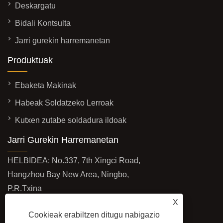
Deskargatu
Bidali Kontsulta
Jarri gurekin harremanetan
Produktuak
Ebaketa Makinak
Habeak Soldatzeko Lerroak
Kutxen zutabe soldadura ildoak
Jarri Gurekin Harremanetan
HELBIDEA: No.337, 7th Xingci Road,
Hangzhou Bay New Area, Ningbo,
P.R.Txina
X
POSTA ELEKTRONIKOA:
Cookieak erabiltzen ditugu nabigazio
export@jinfeng-weldcut.com