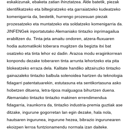
eskakizunak, ebaketa zatian ihinztatzea. Alde batetik, piezak
identifikatzeko eta biltegiratzeko eta garraiatzeko kudeatzeko
komenigarria da, bestetik, hurrengo prozesuan piezak
prozesatzeko eta muntatzeko eta soldatzeko komenigarria da.
JINFENGek inportatutako Alemaniako tintazko inprimagailua
erabiltzen du. Tinta-jeta amaitu ondoren, atzera-fluxuaren
hodia automatikoki toberara mugitzen da begizta itxi bat
osatzeko eta tinta lehor ez dadin. Arazoa modu eraginkorrean
konpondu dezake toberaren tinta arrunta lehortzeko eta pita
blokeatzeko erraza dela. Kalitate handiko altzairuzko tintazko
gainazaleko tintazko balbula solenoidea hartzen du teknologia
fidagarri patentatuarekin, estutasuna eta sentikortasuna asko
hobetzen dituena, letra-tipoa malguagoa bihurtzen duena.
Alemaniako tintazko tintazko makinen errendimendua
fidagarria, iraunkorra da, tintazko industria-premia guztiak ase
ditzake, ingurune gogorretan lan egin dezake, hala nola,
hautsaren ingurunea, ingurune hezea, bibrazio ingurunearen
ekoizpen lerroa funtzionamendu normala izan daiteke.