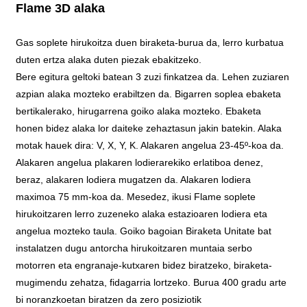
Flame 3D alaka
Gas soplete hirukoitza duen biraketa-burua da, lerro kurbatua
duten ertza alaka duten piezak ebakitzeko.
Bere egitura geltoki batean 3 zuzi finkatzea da. Lehen zuziaren
azpian alaka mozteko erabiltzen da. Bigarren soplea ebaketa
bertikalerako, hirugarrena goiko alaka mozteko. Ebaketa
honen bidez alaka lor daiteke zehaztasun jakin batekin. Alaka
motak hauek dira: V, X, Y, K. Alakaren angelua 23-45º-koa da.
Alakaren angelua plakaren lodierarekiko erlatiboa denez,
beraz, alakaren lodiera mugatzen da. Alakaren lodiera
maximoa 75 mm-koa da. Mesedez, ikusi Flame soplete
hirukoitzaren lerro zuzeneko alaka estazioaren lodiera eta
angelua mozteko taula. Goiko bagoian Biraketa Unitate bat
instalatzen dugu antorcha hirukoitzaren muntaia serbo
motorren eta engranaje-kutxaren bidez biratzeko, biraketa-
mugimendu zehatza, fidagarria lortzeko. Burua 400 gradu arte
bi noranzkoetan biratzen da zero posiziotik