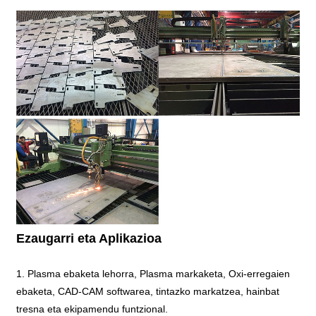
Ezaugarri eta Aplikazioa
1. Plasma ebaketa lehorra, Plasma markaketa, Oxi-erregaien
ebaketa, CAD-CAM softwarea, tintazko markatzea, hainbat
tresna eta ekipamendu funtzional.