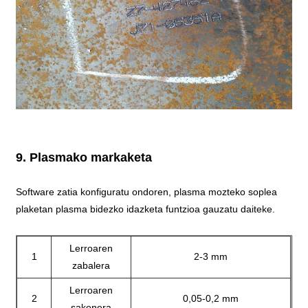
9. Plasmako markaketa
Software zatia konfiguratu ondoren, plasma mozteko soplea
plaketan plasma bidezko idazketa funtzioa gauzatu daiteke.
Lerroaren
1
2-3 mm
zabalera
Lerroaren
2
0,05-0,2 mm
sakonera