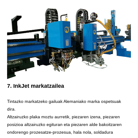
7. InkJet markatzailea
Tintazko markatzeko gailuak Alemaniako marka ospetsuak
dira.
Altzairuzko plaka moztu aurretik, piezaren izena, piezaren
posizioa altzairuzko egituran eta piezaren alde bakoitzaren
ondorengo prozesatze-prozesua, hala nola, soldadura