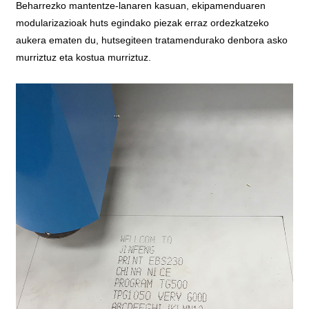
Beharrezko mantentze-lanaren kasuan, ekipamenduaren
modularizazioak huts egindako piezak erraz ordezkatzeko
aukera ematen du, hutsegiteen tratamendurako denbora asko
murriztuz eta kostua murriztuz.