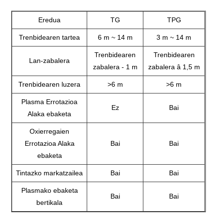
Eredua
TG
TPG
Trenbidearen tartea
6 m ~ 14 m
3 m ~ 14 m
Trenbidearen
Trenbidearen
Lan-zabalera
zabalera - 1 m
zabalera â 1,5 m
Trenbidearen luzera
>6 m
>6 m
Plasma Errotazioa
Ez
Bai
Alaka ebaketa
Oxierregaien
Errotazioa Alaka
Bai
Bai
ebaketa
Tintazko markatzailea
Bai
Bai
Plasmako ebaketa
Bai
Bai
bertikala