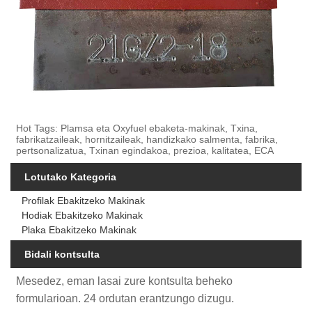
Hot Tags: Plamsa eta Oxyfuel ebaketa-makinak, Txina,
fabrikatzaileak, hornitzaileak, handizkako salmenta, fabrika,
pertsonalizatua, Txinan egindakoa, prezioa, kalitatea, ECA
Lotutako Kategoria
Profilak Ebakitzeko Makinak
Hodiak Ebakitzeko Makinak
Plaka Ebakitzeko Makinak
Bidali kontsulta
Mesedez, eman lasai zure kontsulta beheko
formularioan. 24 ordutan erantzungo dizugu.