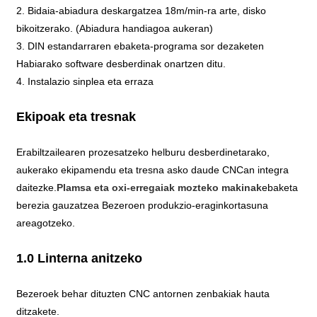
2. Bidaia-abiadura deskargatzea 18m/min-ra arte, disko
bikoitzerako. (Abiadura handiagoa aukeran)
3. DIN estandarraren ebaketa-programa sor dezaketen
Habiarako software desberdinak onartzen ditu.
4. Instalazio sinplea eta erraza
Ekipoak eta tresnak
Erabiltzailearen prozesatzeko helburu desberdinetarako,
aukerako ekipamendu eta tresna asko daude CNCan integra
daitezke.
Plamsa eta oxi-erregaiak mozteko makinak
ebaketa
berezia gauzatzea Bezeroen produkzio-eraginkortasuna
areagotzeko.
1.0 Linterna anitzeko
Bezeroek behar dituzten CNC antornen zenbakiak hauta
ditzakete.