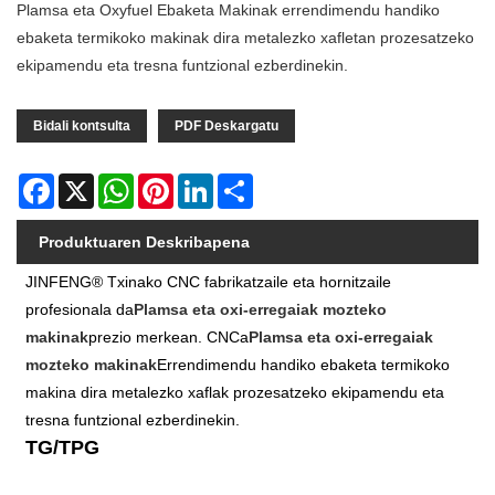
Plamsa eta Oxyfuel Ebaketa Makinak errendimendu handiko
ebaketa termikoko makinak dira metalezko xafletan prozesatzeko
ekipamendu eta tresna funtzional ezberdinekin.
Bidali kontsulta
PDF Deskargatu
Facebook
X
WhatsApp
Pinterest
LinkedIn
Share
Produktuaren Deskribapena
JINFENG® Txinako CNC fabrikatzaile eta hornitzaile
profesionala da
Plamsa eta oxi-erregaiak mozteko
makinak
prezio merkean. CNCa
Plamsa eta oxi-erregaiak
mozteko makinak
Errendimendu handiko ebaketa termikoko
makina dira metalezko xaflak prozesatzeko ekipamendu eta
tresna funtzional ezberdinekin.
TG/TPG