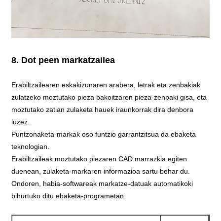
8. Dot peen markatzailea
Erabiltzailearen eskakizunaren arabera, letrak eta zenbakiak
zulatzeko moztutako pieza bakoitzaren pieza-zenbaki gisa, eta
moztutako zatian zulaketa hauek iraunkorrak dira denbora
luzez.
Puntzonaketa-markak oso funtzio garrantzitsua da ebaketa
teknologian.
Erabiltzaileak moztutako piezaren CAD marrazkia egiten
duenean, zulaketa-markaren informazioa sartu behar du.
Ondoren, habia-softwareak markatze-datuak automatikoki
bihurtuko ditu ebaketa-programetan.