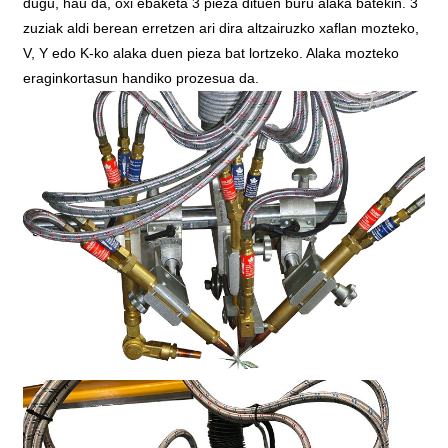
dugu, hau da, oxi ebaketa 3 pieza dituen buru alaka batekin. 3
zuziak aldi berean erretzen ari dira altzairuzko xaflan mozteko,
V, Y edo K-ko alaka duen pieza bat lortzeko. Alaka mozteko
eraginkortasun handiko prozesua da.