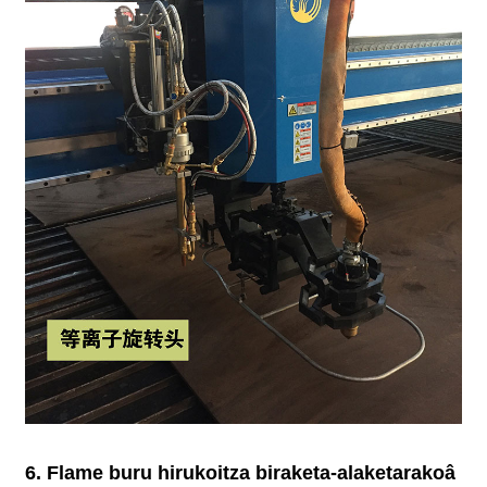
6. Flame buru hirukoitza biraketa-alaketarakoâ