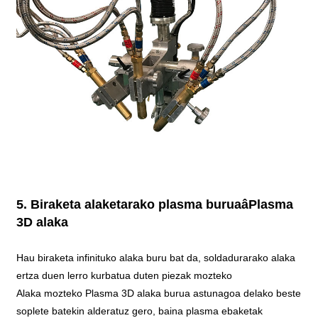
5. Biraketa alaketarako plasma buruaâPlasma
3D alaka
Hau biraketa infinituko alaka buru bat da, soldadurarako alaka
ertza duen lerro kurbatua duten piezak mozteko
Alaka mozteko Plasma 3D alaka burua astunagoa delako beste
soplete batekin alderatuz gero, baina plasma ebaketak