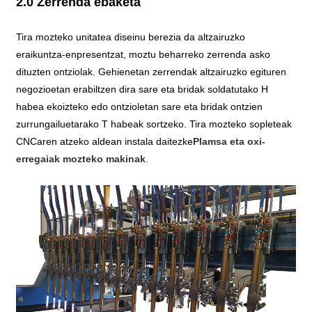
2.0 Zerrenda ebaketa
Tira mozteko unitatea diseinu berezia da altzairuzko
eraikuntza-enpresentzat, moztu beharreko zerrenda asko
dituzten ontziolak. Gehienetan zerrendak altzairuzko egituren
negozioetan erabiltzen dira sare eta bridak soldatutako H
habea ekoizteko edo ontzioletan sare eta bridak ontzien
zurrungailuetarako T habeak sortzeko. Tira mozteko sopleteak
CNCaren atzeko aldean instala daitezke
Plamsa eta oxi-
erregaiak mozteko makinak
.