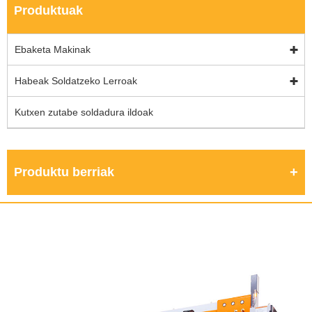
Produktuak
Ebaketa Makinak
Habeak Soldatzeko Lerroak
Kutxen zutabe soldadura ildoak
Produktu berriak