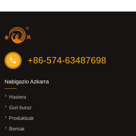
+86-574-63487698
Nabigazio Azkarra
Hasiera
Guri buruz
Produktuak
Berriak