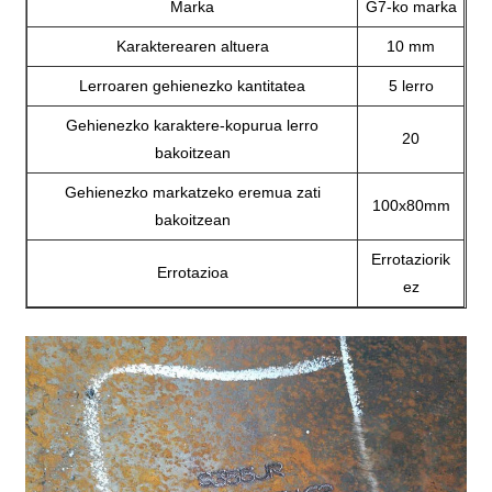
Marka
G7-ko marka
Karakterearen altuera
10 mm
Lerroaren gehienezko kantitatea
5 lerro
Gehienezko karaktere-kopurua lerro
20
bakoitzean
Gehienezko markatzeko eremua zati
100x80mm
bakoitzean
Errotaziorik
Errotazioa
ez