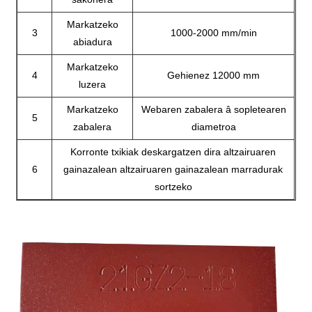
Markatzeko
3
1000-2000 mm/min
abiadura
Markatzeko
4
Gehienez 12000 mm
luzera
Markatzeko
Webaren zabalera â sopletearen
5
zabalera
diametroa
Korronte txikiak deskargatzen dira altzairuaren
6
gainazalean altzairuaren gainazalean marradurak
sortzeko