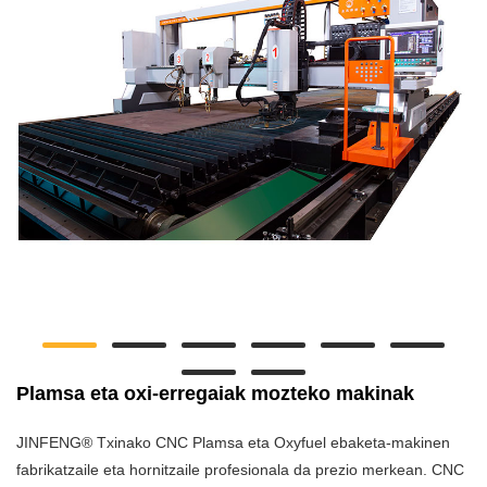
Plamsa eta oxi-erregaiak mozteko makinak
JINFENG® Txinako CNC Plamsa eta Oxyfuel ebaketa-makinen
fabrikatzaile eta hornitzaile profesionala da prezio merkean. CNC