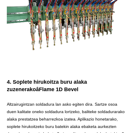
4. Soplete hirukoitza buru alaka
zuzenerakoâFlame 1D Bevel
Altzairugintzan soldadura lan asko egiten dira. Sartze osoa
duen kalitate oneko soldadura lortzeko, baliteke soldadurarako
alaka prestatzea beharrezkoa izatea. Aplikazio honetarako,
soplete hirukoitzeko buru batekin alaka ebaketa aurkezten