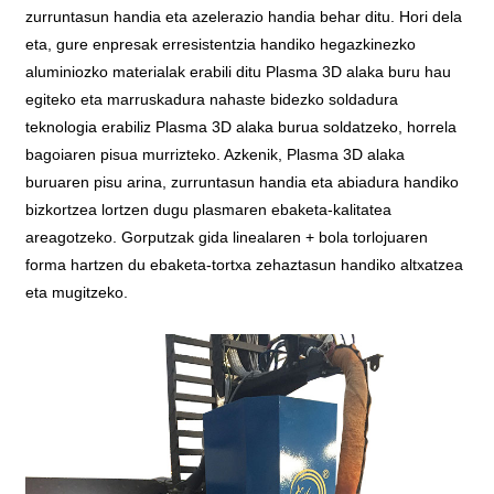
zurruntasun handia eta azelerazio handia behar ditu. Hori dela
eta, gure enpresak erresistentzia handiko hegazkinezko
aluminiozko materialak erabili ditu Plasma 3D alaka buru hau
egiteko eta marruskadura nahaste bidezko soldadura
teknologia erabiliz Plasma 3D alaka burua soldatzeko, horrela
bagoiaren pisua murrizteko. Azkenik, Plasma 3D alaka
buruaren pisu arina, zurruntasun handia eta abiadura handiko
bizkortzea lortzen dugu plasmaren ebaketa-kalitatea
areagotzeko. Gorputzak gida linealaren + bola torlojuaren
forma hartzen du ebaketa-tortxa zehaztasun handiko altxatzea
eta mugitzeko.