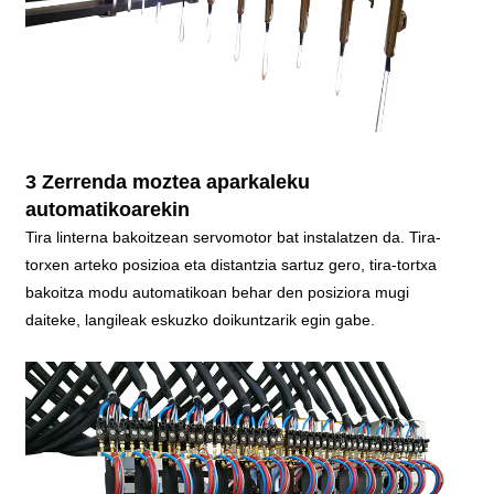
3 Zerrenda moztea aparkaleku
automatikoarekin
Tira linterna bakoitzean servomotor bat instalatzen da. Tira-
torxen arteko posizioa eta distantzia sartuz gero, tira-tortxa
bakoitza modu automatikoan behar den posiziora mugi
daiteke, langileak eskuzko doikuntzarik egin gabe.