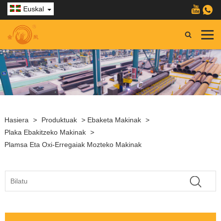
Euskal
Hasiera
>
Produktuak
>
Ebaketa Makinak
>
Plaka Ebakitzeko Makinak
>
Plamsa Eta Oxi-Erregaiak Mozteko Makinak