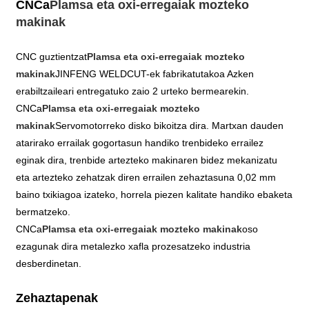
CNCa
Plamsa eta oxi-erregaiak mozteko
makinak
CNC guztientzat
Plamsa eta oxi-erregaiak mozteko
makinak
JINFENG WELDCUT-ek fabrikatutakoa Azken
erabiltzaileari entregatuko zaio 2 urteko bermearekin.
CNCa
Plamsa eta oxi-erregaiak mozteko
makinak
Servomotorreko disko bikoitza dira. Martxan dauden
atarirako errailak gogortasun handiko trenbideko errailez
eginak dira, trenbide artezteko makinaren bidez mekanizatu
eta artezteko zehatzak diren errailen zehaztasuna 0,02 mm
baino txikiagoa izateko, horrela piezen kalitate handiko ebaketa
bermatzeko.
CNCa
Plamsa eta oxi-erregaiak mozteko makinak
oso
ezagunak dira metalezko xafla prozesatzeko industria
desberdinetan.
Zehaztapenak