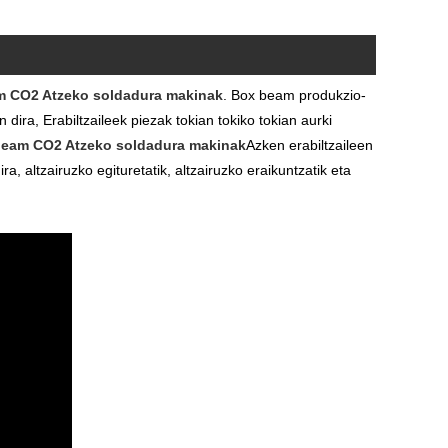
 CO2 Atzeko soldadura makinak
. Box beam produkzio-
ira, Erabiltzaileek piezak tokian tokiko tokian aurki
eam CO2 Atzeko soldadura makinak
Azken erabiltzaileen
 altzairuzko egituretatik, altzairuzko eraikuntzatik eta