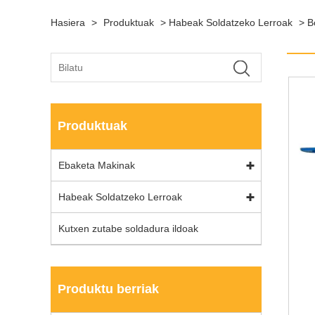
Hasiera
>
Produktuak
>
Habeak Soldatzeko Lerroak
>
B
Produktuak
Ebaketa Makinak
Habeak Soldatzeko Lerroak
Kutxen zutabe soldadura ildoak
Produktu berriak