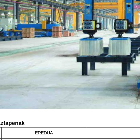
ztapenak
EREDUA