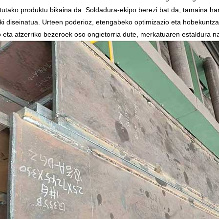
tutako produktu bikaina da. Soldadura-ekipo berezi bat da, tamaina h
ki diseinatua. Urteen poderioz, etengabeko optimizazio eta hobekuntz
 eta atzerriko bezeroek oso ongietorria dute, merkatuaren estaldura na