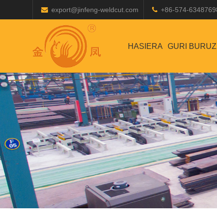
export@jinfeng-weldcut.com
+86-574-6348769
HASIERA
GURI BURUZ