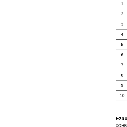
1
2
3
4
5
6
7
8
9
10
Ezau
XQHB