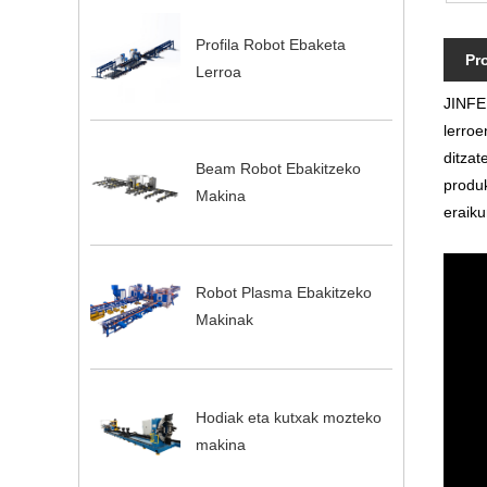
Profila Robot Ebaketa
Pr
Lerroa
JINFE
lerroe
ditzat
Beam Robot Ebakitzeko
produk
Makina
eraiku
Robot Plasma Ebakitzeko
Makinak
Hodiak eta kutxak mozteko
makina