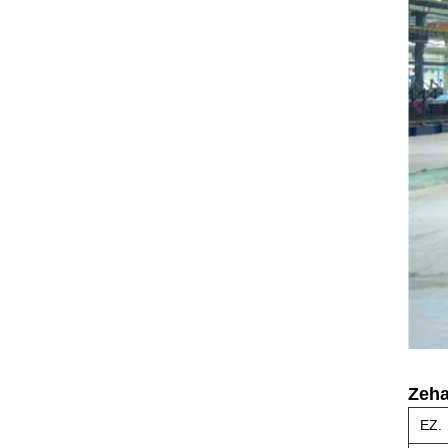
Zeha
EZ.