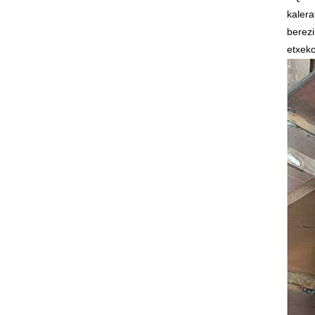
kalera
berezi
etxeko