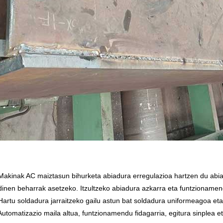
Makinak AC maiztasun bihurketa abiadura erregulazioa hartzen du abia
inen beharrak asetzeko. Itzultzeko abiadura azkarra eta funtzioname
Hartu soldadura jarraitzeko gailu astun bat soldadura uniformeagoa et
Automatizazio maila altua, funtzionamendu fidagarria, egitura sinplea