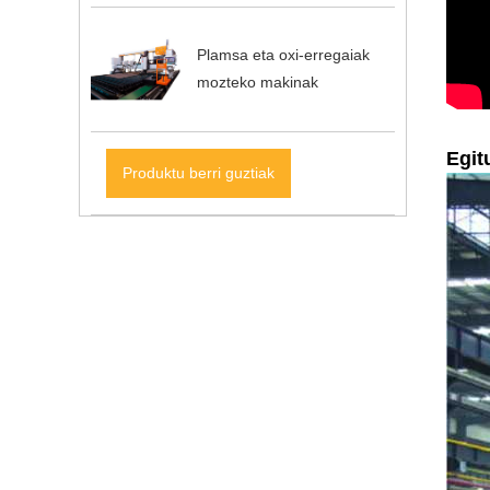
Plamsa eta oxi-erregaiak
mozteko makinak
Egit
Produktu berri guztiak