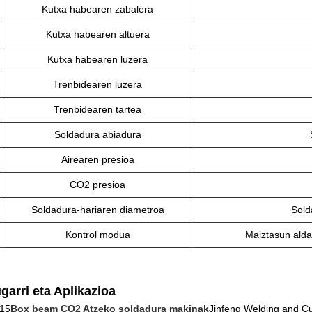
Kutxa habearen zabalera
Kutxa habearen altuera
Kutxa habearen luzera
Trenbidearen luzera
Trenbidearen tartea
Soldadura abiadura
Airearen presioa
CO2 presioa
Soldadura-hariaren diametroa
Sold
Kontrol modua
Maiztasun alda
garri eta Aplikazioa
15
Box beam CO2 Atzeko soldadura makinak
Jinfeng Welding and Cu