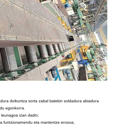
dura doikuntza sorta zabal batekin soldadura abiadura
ndu egonkorra.
a leunagoa izan dadin;
 eta funtzionamendu eta mantentze erosoa;