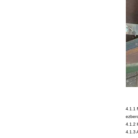
4.1.1 
ezberd
4.1.2 
4.1.3 