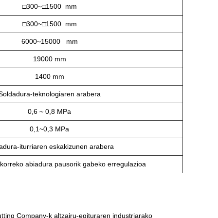
□300~□1500 mm
□300~□1500 mm
6000~15000 mm
19000 mm
1400 mm
Soldadura-teknologiaren arabera
0,6 ~ 0,8 MPa
0,1~0,3 MPa
adura-iturriaren eskakizunen arabera
korreko abiadura pausorik gabeko erregulazioa
tting Company-k altzairu-egituraren industriarako