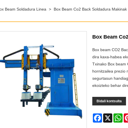
ox Beam Soldadura Linea
>
Box Beam Co2 Back Soldadura Makinak
Box Beam Co2
Box beam CO2 Back
dira kaxa-habea e
Txinako Box beam C
hornitzailea prezi
segurtasun handiag
ekoizteko behar di
Bidali kontsulta
Facebook
X
Wh