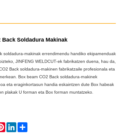
 Back Soldadura Makinak
 soldadura-makinak errendimendu handiko ekipamenduak
koizteko, JINFENG WELDCUT-ek fabrikatzen duena, hau da,
O2 Back soldadura-makinen fabrikatzaile profesionala eta
o merkean. Box beam CO2 Back soldadura-makinek
oa eta eraginkortasun handia eskaintzen dute Box habeak
ren plakak U forman eta Box forman muntatzeko.
atsApp
Pinterest
LinkedIn
Share