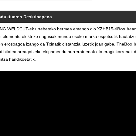
oduktuaren Deskribapena
NG WELDCUT-ek urtebeteko bermea emango dio XZHB15-ri
Box beam
n elementu elektriko nagusiak mundu osoko marka ospetsutik hautatzen d
en erosoagoa izango da Txinatik distantzia luzetik joan gabe. The
Box b
tibitatea areagotzeko ekipamendu aurreratuenak eta eraginkorrenak dira,
ntza handikoetatik.