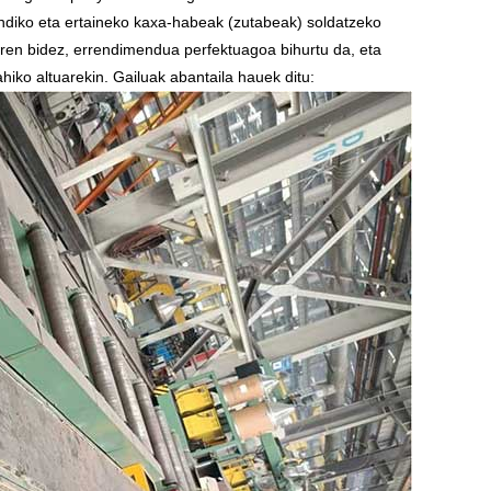
andiko eta ertaineko kaxa-habeak (zutabeak) soldatzeko
aren bidez, errendimendua perfektuagoa bihurtu da, eta
hiko altuarekin. Gailuak abantaila hauek ditu: